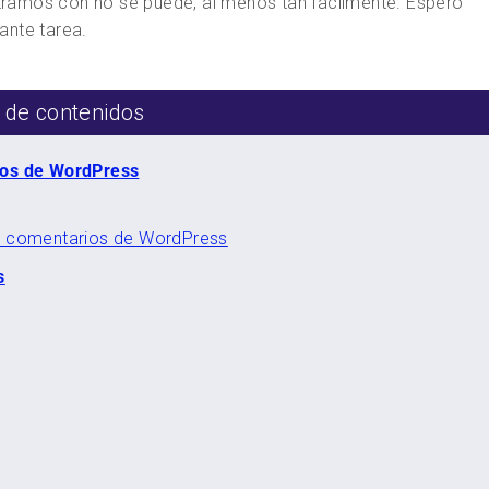
ntramos con no se puede, al menos tan facilmente. Espero
ante tarea.
 de contenidos
ios de WordPress
de comentarios de WordPress
s