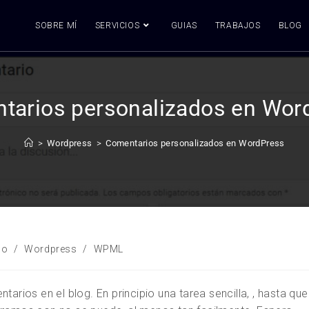
SOBRE MÍ
SERVICIOS
GUIAS
TRABAJOS
BLOG
tarios personalizados en Wor
>
Wordpress
>
Comentarios personalizados en WordPress
lo
/
Wordpress
/
WPML
arios en el blog. En principio una tarea sencilla, , hasta que