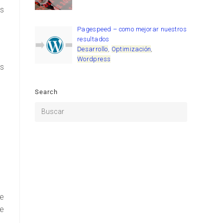
ás
Pagespeed – como mejorar nuestros
resultados
Desarrollo
,
Optimización
,
Wordpress
as
Search
ue
e