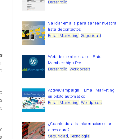
Desarrollo
Validar emails para sanear nuestra
lista de contactos
Email Marketing
,
Seguridad
s
Web de membresía con Paid
al
Memberships Pro
Desarrollo
,
Wordpress
no
ActiveCampaign – Email Marketing
ro
en piloto automático
s
Email Marketing
,
Wordpress
ue
¿Cuanto dura la información en un
as
disco duro?
Seguridad
,
Tecnología
os