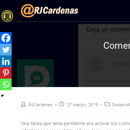
Comen
RJCardenas
27 marzo, 2019
Desarrol
Una tarea que tenia pendiente era activar los coment