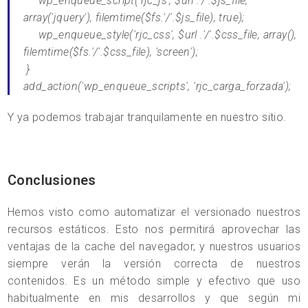
wp_enqueue_script('rjc_js', $url .'/'.$js_file,
array('jquery'), filemtime($fs.'/'.$js_file), true);
wp_enqueue_style('rjc_css', $url .'/'.$css_file, array(),
filemtime($fs.'/'.$css_file), 'screen');
}
add_action('wp_enqueue_scripts', 'rjc_carga_forzada');
Y ya podemos trabajar tranquilamente en nuestro sitio.
Conclusiones
Hemos visto como automatizar el versionado nuestros
recursos estáticos. Esto nos permitirá aprovechar las
ventajas de la cache del navegador, y nuestros usuarios
siempre verán la versión correcta de nuestros
contenidos. Es un método simple y efectivo que uso
habitualmente en mis desarrollos y que según mi