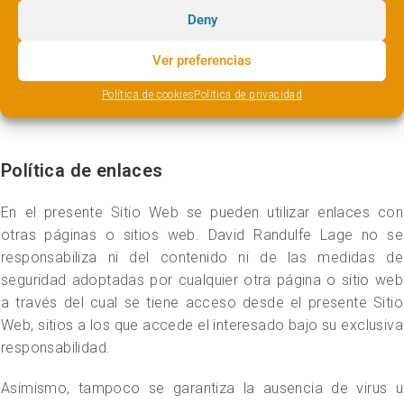
estima que algún contenido del Sitio Web pudiera vulnerar
Deny
derechos de propiedad intelectual e industrial, rogamos así
Ver preferencias
lo pongan en nuestro conocimiento a la mayor brevedad
posible al email rolando@rjcardenas.es
Política de cookies
Politica de privacidad
Política de enlaces
En el presente Sitio Web se pueden utilizar enlaces con
otras páginas o sitios web. David Randulfe Lage no se
responsabiliza ni del contenido ni de las medidas de
seguridad adoptadas por cualquier otra página o sitio web
a través del cual se tiene acceso desde el presente Sitio
Web, sitios a los que accede el interesado bajo su exclusiva
responsabilidad.
Asimismo, tampoco se garantiza la ausencia de virus u