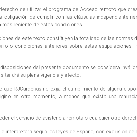
 derecho de utilizar el programa de Acceso remoto que cre
a obligación de cumplir con las cláusulas independienteme
n más reciente de estas condiciones.
iciones de este texto constituyen la totalidad de las normas
nio o condiciones anteriores sobre estas estipulaciones, 
o disposiciones del presente documento se considera inválida
es tendrá su plena vigencia y efecto.
de que RJCardenas no exija el cumplimiento de alguna dis
irlo en otro momento, a menos que exista una renuncia 
ceder el servicio de asistencia remota o cualquier otro derec
á e interpretará según las leyes de España, con exclusión de 