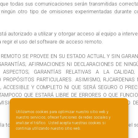
i que todas sus comunicaciones serán transmitidas corr
i ningún otro tipo de omisiones experimentadas durante
tá autorizado a utilizar y otorgar acceso al equipo a interve
 regir el uso del software de acceso remoto.
REMOTO SE PROVEE EN SU ESTADO ACTUAL Y SIN GARAN
, GARANTÍAS, AFIRMACIONES NI DECLARACIONES DE NI
ASPECTOS, GARANTÍAS RELATIVAS A LA CALIDAD, 
O PROPÓSITOS PARTICULARES. ASIMISMO, RJCARDENAS
, ACCESIBLE Y COMPLETO NI QUE SERÁ SEGURO O PREC
TAMPOCO QUE ESTARÁ LIBRE DE ERRORES O QUE FUNCIO
ISIONES DESDE O HACIA INTERNET, NI LA CALIDAD D
Utilizamos cookies para optimizar nuestro sitio web y
nuestro servicios, ofrecer funciones de redes sociales y
analizar el tráfico. Usted acepta nuestras cookies si
la totalidad del riesgo resultante del uso o rendimiento del
continúa utilizando nuestro sitio web.