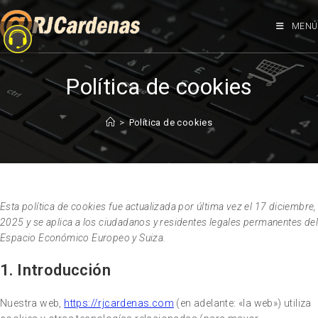
MENÚ
Política de cookies
>
Política de cookies
Esta política de cookies fue actualizada por última vez el 17 diciembre,
2025 y se aplica a los ciudadanos y residentes legales permanentes del
Espacio Económico Europeo y Suiza.
1. Introducción
Nuestra web,
https://rjcardenas.com
(en adelante: «la web») utiliza