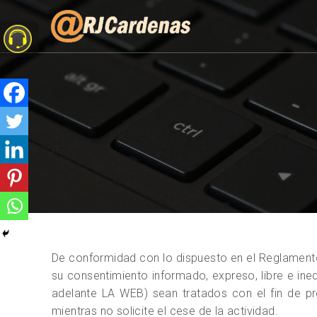
De conformidad con lo dispuesto en el Reglamento
su consentimiento informado, expreso, libre e in
adelante LA WEB) sean tratados con el fin de pre
mientras no solicite el cese de la actividad.