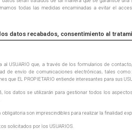
 datos serán tratados de tal manera que se garantice una 
tomamos todas las medidas encaminadas a evitar el acces
de los datos recabados, consentimiento al trata
a al USUARIO que, a través de los formularios de contacto,
dad de envío de comunicaciones electrónicas, tales como: 
ones que EL PROPIETARIO entiende interesantes para sus U
B, los datos se utilizarán para gestionar todos los aspecto
.
gatoria son imprescindibles para realizar la finalidad ex
tos solicitados por los USUARIOS.