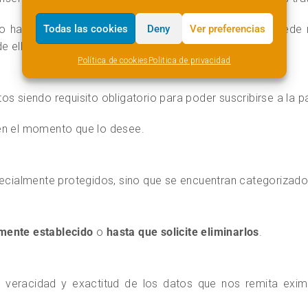
Todas las cookies
Deny
Ver preferencias
no ha obtenido el consentimiento de sus padres, no puede 
e ello.
Política de cookies
Politica de privacidad
os siendo requisito obligatorio para poder suscribirse a la 
en el momento que lo desee.
cialmente protegidos, sino que se encuentran categoriza
mente establecido
o
hasta que solicite eliminarlos
.
 veracidad y exactitud de los datos que nos remita eximi