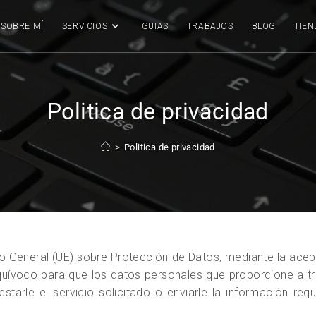
SOBRE MÍ
SERVICIOS
GUIAS
TRABAJOS
BLOG
TIEN
Politica de privacidad
>
Politica de privacidad
 General (UE) sobre Protección de Datos, mediante la acepta
equívoco para que los datos personales que proporcione a 
starle el servicio solicitado o enviarle la información r