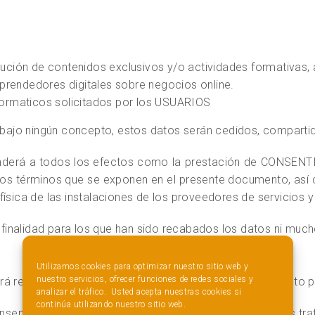
tribución de contenidos exclusivos y/o actividades formativas
mprendedores digitales sobre negocios online.
formaticos solicitados por los USUARIOS
 bajo ningún concepto, estos datos serán cedidos, compartido
ntenderá a todos los efectos como la prestación de CON
los términos que se exponen en el presente documento, así 
física de las instalaciones de los proveedores de servicios 
la finalidad para los que han sido recabados los datos ni m
Utilizamos cookies para optimizar nuestro sitio web y
nuestro servicios, ofrecer funciones de redes sociales y
á registrarse en LA WEB sin necesidad del consentimiento p
analizar el tráfico. Usted acepta nuestras cookies si
continúa utilizando nuestro sitio web.
consentimiento de sus padres o tutores para que podamos tra