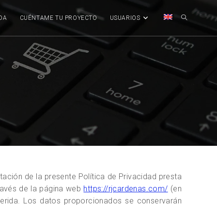
DA
CUÉNTAME TU PROYECTO
USUARIOS
ción de la presente Política de Privacidad presta
través de la página web
https://rjcardenas.com/
(en
equerida. Los datos proporcionados se conservarán