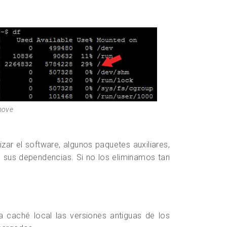
move
ar el software, algunos paquetes auxiliares,
an sus dependencias. Si no los eliminamos tan
la caché local las versiones antiguas de los