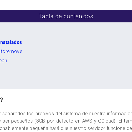
Tabla de contenidos
instalados
autoremove
lean
o?
separados los archivos del sistema de nuestra información.
ele ser pequeños (8GB por defecto en AWS y GCloud). El t
zonablemente pequeña hará que nuestro servidor funcione d