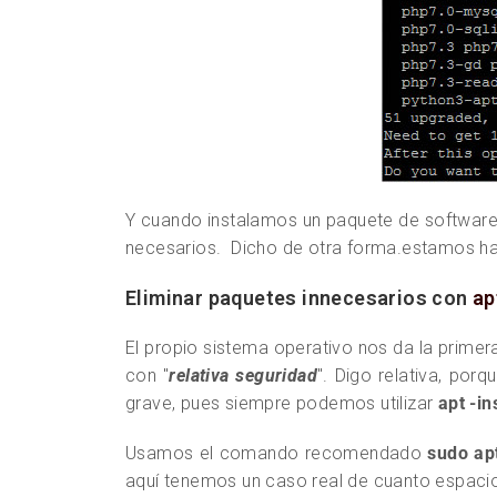
Y cuando instalamos un paquete de softwar
necesarios. Dicho de otra forma.estamos ha
Eliminar paquetes innecesarios con
ap
El propio sistema operativo nos da la primer
con "
relativa seguridad
". Digo relativa, por
grave, pues siempre podemos utilizar
apt -in
Usamos el comando recomendado
sudo ap
aquí tenemos un caso real de cuanto espac