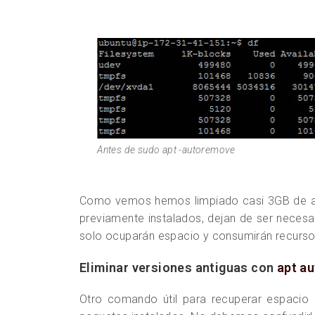
Antes de sudo apt -autoremove
Como vemos hemos limpiado casi 3GB de archi
previamente instalados, dejan de ser necesar
solo ocuparán espacio y consumirán recursos
Eliminar versiones antiguas con
apt a
Otro comando útil para recuperar espacio