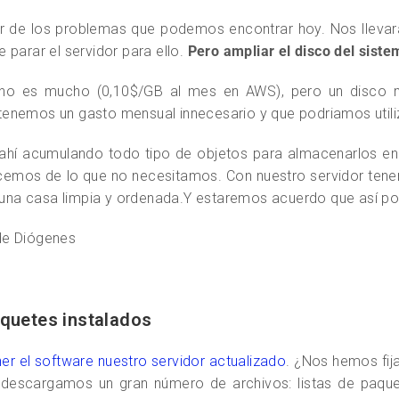
r de los problemas que podemos encontrar hoy. Nos lleva
parar el servidor para ello.
Pero ampliar el disco del siste
 no es mucho (0,10$/GB al mes en AWS), pero un disco m
l tenemos un gasto mensual innecesario y que podriamos util
r ahí acumulando todo tipo de objetos para almacenarlos en
emos de lo que no necesitamos. Con nuestro servidor tene
r una casa limpia y ordenada.Y estaremos acuerdo que así p
de Diógenes
aquetes instalados
 el software nuestro servidor actualizado
. ¿Nos hemos fi
descargamos un gran número de archivos: listas de paquete