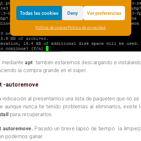
Todas las cookies
Deny
Ver preferencias
Política de cookies
Politica de privacidad
e mediante
apt
tambén estaremos descargando e instalando 
ciendo la compra grande en el super.
t -autoremove
a indicación al presentarnos una lista de paqueten que no se 
que aunque nunca he tenido problemas al eliminarlos, existe
stall
para recuperarlos.
t autoremove.
Pasado un breve lapso de tiempo la limpieza
ion podemos ganar