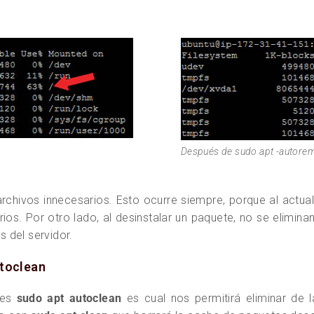
Después de sudo apt -autore
vos innecesarios. Esto ocurre siempre, porque al actualiz
ios. Por otro lado, al desinstalar un paquete, no se elimin
 del servidor.
utoclean
 es
sudo apt autoclean
es cual nos permitirá eliminar de 