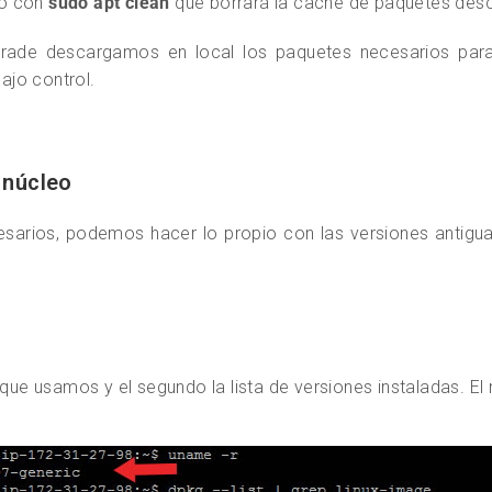
lo con
sudo apt clean
que borrará la cache de paquetes des
rade descargamos en local los paquetes necesarios para 
ajo control.
 núcleo
arios, podemos hacer lo propio con las versiones antiguas 
que usamos y el segundo la lista de versiones instaladas. El rs