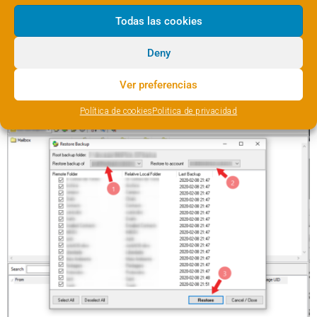
Para migrar el correo vamos a
Account => Restore
Todas las cookies
Backup
. En la nueva ventana seleccionamos la cuenta
origen (
1
), la cuenta destino (
2
) y marcamos las carpetas
Deny
que queremos migrar.
Ver preferencias
Política de cookies
Politica de privacidad