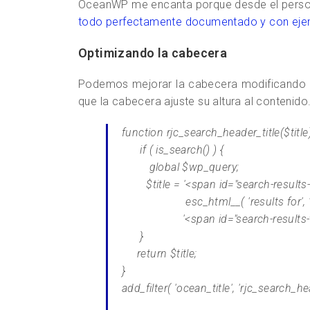
OceanWP me encanta porque desde el person
todo perfectamente documentado y con eje
Optimizando la cabecera
Podemos mejorar la cabecera modificando el
que la cabecera ajuste su altura al contenid
function rjc_search_header_title($title)
if ( is_search() ) {
global $wp_query;
$title = '<span id="search-results-
esc_html__( 'results for', 'rola
'<span id="search-results-terms"
}
return $title;
}
add_filter( 'ocean_title', 'rjc_search_hea