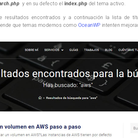
arch.php
y en su defecto el
index.php
del tema activo.
resultados encontrados y a continuación la lista de tí
orprende que temas modernos como
OceanWP
intenten mejora