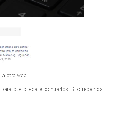
 a otra web.
e para que pueda encontrarlos. Si ofrecemos
.