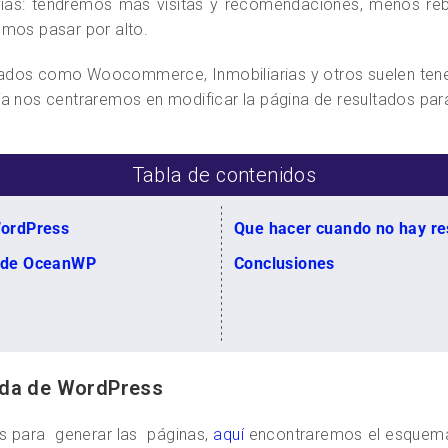
vias: tendremos más visitas y recomendaciones, menos reb
emos pasar por alto.
zados como Woocommerce, Inmobiliarias y otros suelen tene
ía nos centraremos en modificar la página de resultados pa
Tabla de contenidos
WordPress
Que hacer cuando no hay re
a de OceanWP
Conclusiones
eda de WordPress
ess para generar las páginas,
aquí
encontraremos el esquema 