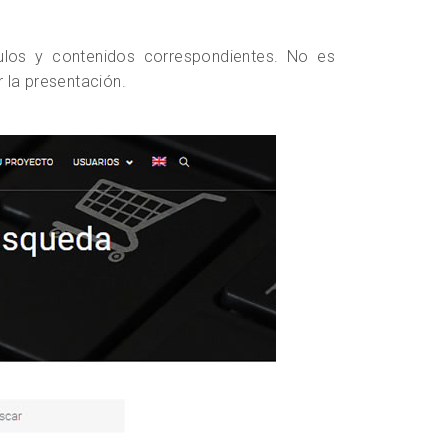
tulos y contenidos correspondientes. No es
r la presentación.