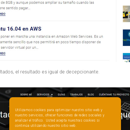
tados, el resultado es igual de decepcionante.
Utilizamos cookies para optimizar nuestro sitio web y
nuestro servicios, ofrecer funciones de redes sociales y
analizar el tráfico. Usted acepta nuestras cookies si
continúa utilizando nuestro sitio web.