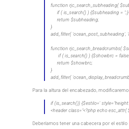
function rjc_search_subheading( $sub
if ( is_search() ) {$subheading = '';}
return $subheading;
}
add_filter( 'ocean_post_subheading', 
function rjc_search_breadcrumbs( $s
if ( is_search() ) {$showbrc = false
return $showbrc;
}
add_filter( 'ocean_display_breadcrumb
Para la altura del encabezado, modificarem
if (is_search()) {$estilo=' style="height:a
<header class="<?php echo esc_attr( $
Deberíamos tener una cabecera por el estilo