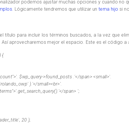
alizador podemos ajustar muchas opciones y cuando no qu
mplos.
Lógicamente tendremos que utilizar un
tema hijo
si n
 título para incluir los términos buscados, a la vez que e
o. Así aprovecharemos mejor el espacio. Este es el código a 
 {
count">'. $wp_query->found_posts .'</span> <small>'.
ndo_owp' ).'</small><br>'.
>'.get_search_query().'</span> ';
der_title', 20 );