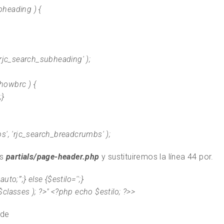
heading ) {
'rjc_search_subheading' );
howbrc ) {
;}
s', 'rjc_search_breadcrumbs' );
os
partials/page-header.php
y sustituiremos la línea 44 por.
uto;"';} else {$estilo='';}
classes ); ?>" <?php echo $estilo; ?>>
 de