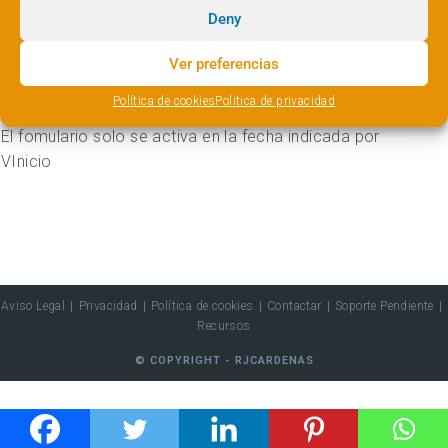
Deny
Vinicio
Ver preferencias
Política de cookies
Politica de privacidad
El fomulario solo se activa en la fecha indicada por
VInicio
Aviso Legal
Privacidad
Política de cookies
Contactar
Soporte Pendiente
Recursos
© COPYRIGHT - RJCARDENAS