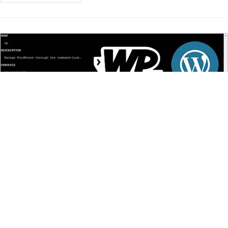
Gestionar WordPress mediante WP-
CLI
RJCardenas
29 octubre, 2018
AWS
/
Desarrollo
/
VPS
/
Wordpress
Sin comentarios