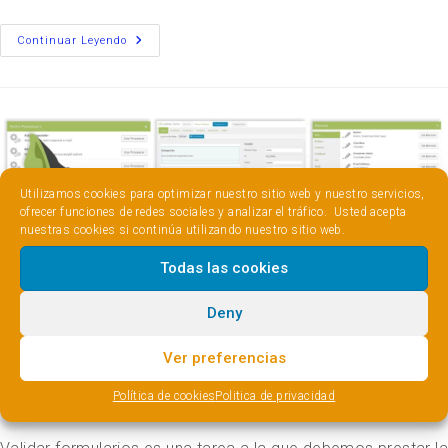
Continuar Leyendo
Utilizamos cookies para optimizar nuestro sitio web y nuestro servicios,
ofrecer funciones de redes sociales y analizar el tráfico. Usted acepta
nuestras cookies si continúa utilizando nuestro sitio web.
Todas las cookies
Validar formularios de Caldera Forms
Deny
RJCardenas
12 abril, 2019
Ver preferencias
Caldera Forms
/
Desarrollo
/
Wordpress
Política de cookies
Politica de privacidad
Sin comentarios