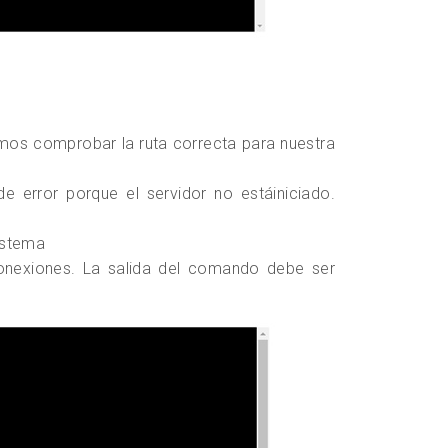
os comprobar la ruta correcta para nuestra
 error porque el servidor no estáiniciado.
istema
onexiones. La salida del comando debe ser