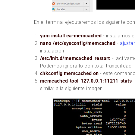
En el terminal ejecutaremos los siguiente c
yum install ea-memcached
- instalamos e
nano /etc/sysconfig/memcached
-
ajusta
instalación
/etc/init.d/memcached restart
- activamo
Podemos ignorarlo con total tranquilidad.
chkconfig memcached on
- este comando 
memcached-tool 127.0.0.1:11211 stats
-
similar a la siguiente imagen