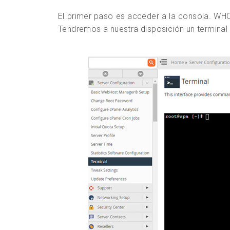
El primer paso es acceder a la consola. WH
Tendremos a nuestra disposición un terminal 