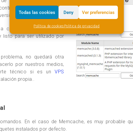
de PHP, primero eligiremos
continuación los módulos a
Todas las cookies
Deny
Ver preferencias
versión..
Política de cookies
Politica de privacidad
 a cabo sin errores. Como
listo para ser utilizado por
 problema, no quedará otra
acerlo por nuestros medios,
orte técnico si es un
VPS
talación propia..
al
 comandos. En el caso de Memcache, es muy probable q
aquetes instalados por defecto.