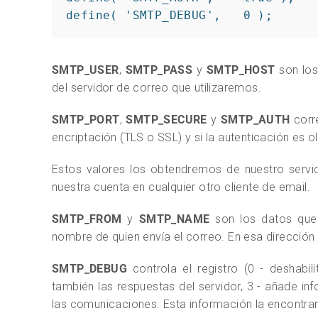
define( 'SMTP_DEBUG',   0 );
SMTP_USER
,
SMTP_PASS
y
SMTP_HOST
son los
del servidor de correo que utilizaremos.
SMTP_PORT
,
SMTP_SECURE
y
SMTP_AUTH
corre
encriptación (TLS o SSL) y si la autenticación es oli
Estos valores los obtendremos de nuestro servi
nuestra cuenta en cualquier otro cliente de email.
SMTP_FROM
y
SMTP_NAME
son los datos que v
nombre de quien envía el correo. En esa dirección
SMTP_DEBUG
controla el registro (0 - deshabil
también las respuestas del servidor, 3 - añade inf
las comunicaciones. Esta información la encontrar