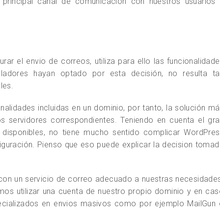
principal canal de comunicación con nuestros usuarios 
ar el envio de correos, utiliza para ello las funcionalidad
lladores hayan optado por esta decisión, no resulta ta
les.
nalidades incluidas en un dominio, por tanto, la solución m
los servidores correspondientes. Teniendo en cuenta el gr
disponibles, no tiene mucho sentido complicar WordPres
iguración. Pienso que eso puede explicar la decision toma
on un servicio de correo adecuado a nuestras necesidades
os utilizar una cuenta de nuestro propio dominio y en ca
pecializados en envios masivos como por ejemplo MailGun 