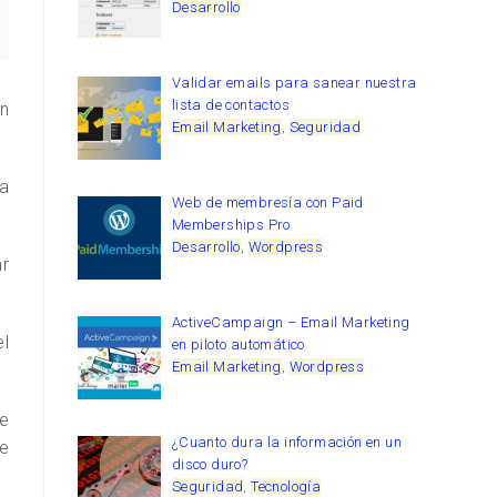
Desarrollo
Validar emails para sanear nuestra
lista de contactos
ón
Email Marketing
,
Seguridad
la
Web de membresía con Paid
Memberships Pro
Desarrollo
,
Wordpress
r
ActiveCampaign – Email Marketing
l
en piloto automático
Email Marketing
,
Wordpress
ye
¿Cuanto dura la información en un
de
disco duro?
Seguridad
,
Tecnología