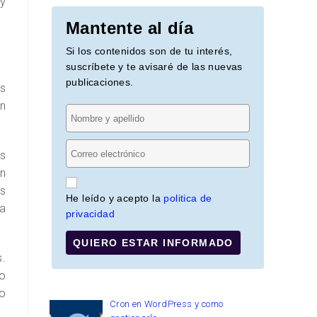
y
Mantente al día
Si los contenidos son de tu interés,
suscríbete y te avisaré de las nuevas
publicaciones.
es
n
ás
an
s
He leído y acepto la
politica de
da
privacidad
QUIERO ESTAR INFORMADO
.
so
o
Cron en WordPress y como