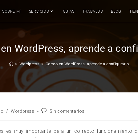
SOBRE MÍ
SERVICIOS
GUIAS
TRABAJOS
BLOG
TIE
 en WordPress, aprende a confi
>
Wordpress
>
Correo en WordPress, aprende a configurarlo
lo
/
Wordpress
Sin comentarios
ss es muy importante para un correcto funcionamiento d