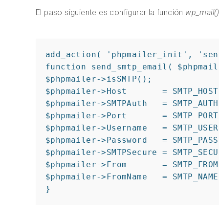
El paso siguiente es configurar la función
wp_mail(
add_action( 'phpmailer_init', 'sen
function send_smtp_email( $phpmail
$phpmailer->isSMTP();

$phpmailer->Host       = SMTP_HOST;
$phpmailer->SMTPAuth   = SMTP_AUTH;
$phpmailer->Port       = SMTP_PORT;
$phpmailer->Username   = SMTP_USER;
$phpmailer->Password   = SMTP_PASS;
$phpmailer->SMTPSecure = SMTP_SECUR
$phpmailer->From       = SMTP_FROM;
$phpmailer->FromName   = SMTP_NAME;
}