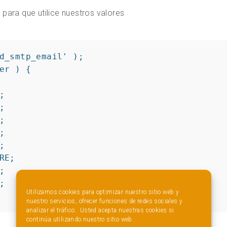
)
para que utilice nuestros valores
d_smtp_email' );

er ) {











E;





Utilizamos cookies para optimizar nuestro sitio web y
nuestro servicios, ofrecer funciones de redes sociales y
analizar el tráfico. Usted acepta nuestras cookies si
continúa utilizando nuestro sitio web.