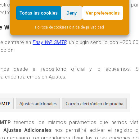
estro correo en WordPress correctamente configurado par
stro servidor.
Todas las cookies
Deny
Ver preferencias
de WordPress
Política de cookies
Politica de privacidad
Me centraré en
Easy WP SMTP
,
un plugin sencillo con +200.0
ección.
mos desde el repositorio oficial y lo activamos. S
 la encontraremos en Ajustes.
SMTP
tenemos los mismos parámetros que hemos vist
e.
Ajustes Adicionales
nos permitirá activar el registro d
aso necesario, recomendamos dejar las otras opciones co