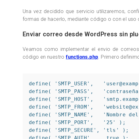
Una vez decidido que servicio utilizaremos, co
formas de hacerlo, mediante código o con el uso d
Enviar correo desde WordPress sin plu
Veamos como implementar el envio de correos 
código en nuestro
functions.php
. Primero definim
define( 'SMTP_USER',   'user@examp
define( 'SMTP_PASS',   'contraseña'
define( 'SMTP_HOST',   'smtp.examp
define( 'SMTP_FROM',   'website@ex
define( 'SMTP_NAME',   'Nombre del
define( 'SMTP_PORT',   '25' );

define( 'SMTP_SECURE', 'tls' );

define( 'SMTP_AUTH',    true );
