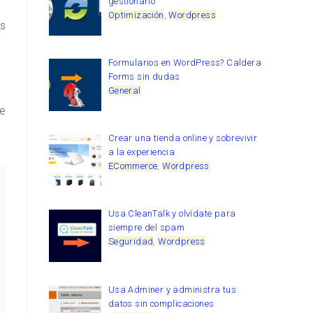
gestionarlo
Optimización
,
Wordpress
s
Formularios en WordPress? Caldera
Forms sin dudas
General
e
Crear una tienda online y sobrevivir
a la experiencia
ECommerce
,
Wordpress
Usa CleanTalk y olvídate para
siempre del spam
Seguridad
,
Wordpress
Usa Adminer y administra tus
datos sin complicaciones