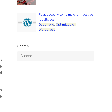
Pagespeed – como mejorar nuestros
resultados
Desarrollo
,
Optimización
,
Wordpress
Search
do
se
el
n
e