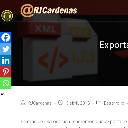
Export
RJCardenas
3 abril, 2018
Desarrollo
En más de una ocasión tendremos que exportar e