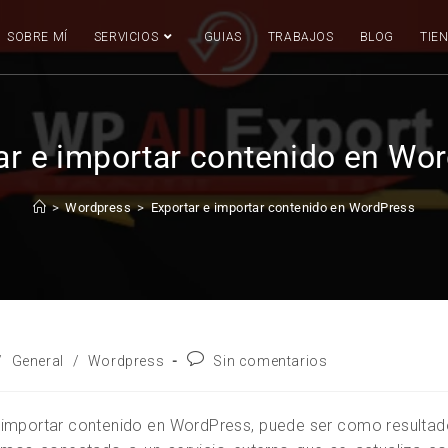
SOBRE MÍ
SERVICIOS
GUIAS
TRABAJOS
BLOG
TIE
ar e importar contenido en Wo
>
Wordpress
>
Exportar e importar contenido en WordPress
/
General
/
Wordpress
Sin comentarios
 importar contenido en WordPress, puede ser como resulta