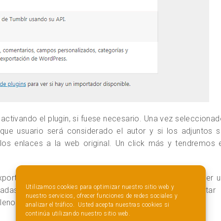
ctivando el plugin, si fuese necesario. Una vez selecciona
que usuario será considerado el autor y si los adjuntos 
los enlaces a la web original. Un click más y tendremos 
portación e importacion de contenido periódica o tener u
Utilizamos cookies para optimizar nuestro sitio web y
lizadas. Veamos opciones más completas para exportar 
nuestro servicios, ofrecer funciones de redes sociales y
leno de todas las opciones.
analizar el tráfico. Usted acepta nuestras cookies si
continúa utilizando nuestro sitio web.