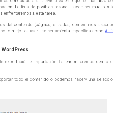
amos conectado a un servicio externo que se actualiza co
mación. La lista de posibles razones puede ser mucho má
os enfrentaremos a esta tarea.
os del contenido (páginas, entradas, comentarios, usuario
caso lo mejor es usar una herramienta específica como
All-i
n WordPress
 de exportación e importación. La encontraremos dentro d
xportar todo el contenido o podemos hacerv una seleccio