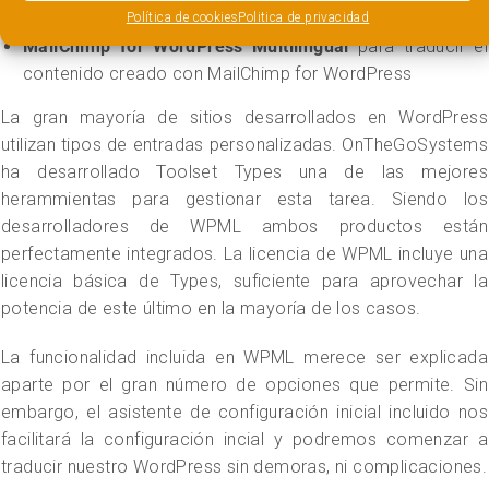
campos personalizados creados con ACF
Política de cookies
Politica de privacidad
MailChimp for WordPress Multilingual
para traducir el
contenido creado con MailChimp for WordPress
La gran mayoría de sitios desarrollados en WordPress
utilizan tipos de entradas personalizadas. OnTheGoSystems
ha desarrollado Toolset Types una de las mejores
herammientas para gestionar esta tarea. Siendo los
desarrolladores de WPML ambos productos están
perfectamente integrados. La licencia de WPML incluye una
licencia básica de Types, suficiente para aprovechar la
potencia de este último en la mayoría de los casos.
La funcionalidad incluida en WPML merece ser explicada
aparte por el gran número de opciones que permite. Sin
embargo, el asistente de configuración inicial incluido nos
facilitará la configuración incial y podremos comenzar a
traducir nuestro WordPress sin demoras, ni complicaciones.