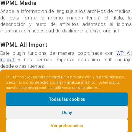
WPML Media
Añade la información de lenguaje a los archivos de medios,
de esta forma la misma imagen tendrá el título, la
descripción y resto de atributos adaptados al idioma
mostrado, sin necesidad de duplicar el archivo original
WPML All Import
Este plugin funciona de manera coordinada con
WP All
import
y nos permite importar contenido multilenguaje
desde otras fuentes
Utilizamos cookies para optimizar nuestro sitio web y nuestro servicios,
WPML incorpora add-ons para diferentes plugins, por
ofrecer funciones de redes sociales y analizar el tráfico. Usted acepta
ejemplo:
nuestras cookies si continúa utilizando nuestro sitio web.
Todas las cookies
WooCommerce Multilingual
convierte nuestra tienda en
multilenguaje
Deny
Gravity Forms Multilingual
permite traducir los
formularios creados con dicho plugin
Ver preferencias
Advanced Custom Fields Multilingual
para traducir los