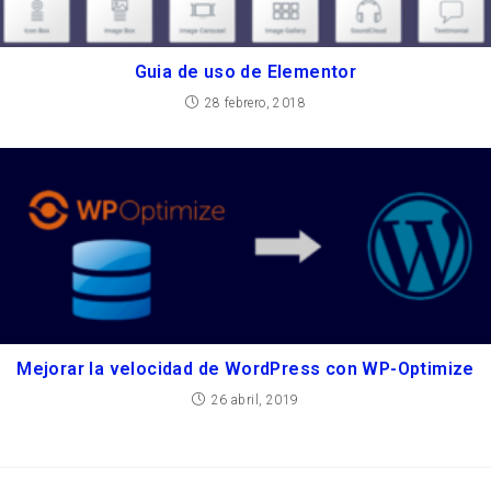
Guia de uso de Elementor
28 febrero, 2018
Mejorar la velocidad de WordPress con WP-Optimize
26 abril, 2019