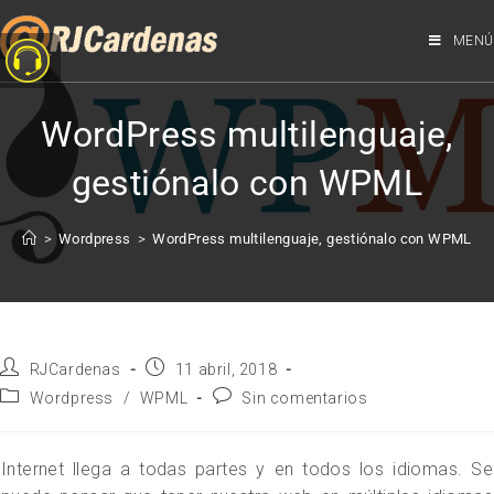
MENÚ
WordPress multilenguaje,
gestiónalo con WPML
>
Wordpress
>
WordPress multilenguaje, gestiónalo con WPML
RJCardenas
11 abril, 2018
Wordpress
/
WPML
Sin comentarios
Internet llega a todas partes y en todos los idiomas. Se