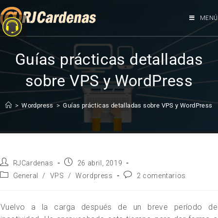
MENÚ
Guías prácticas detalladas
sobre VPS y WordPress
>
Wordpress
>
Guías prácticas detalladas sobre VPS y WordPress
RJCardenas
26 abril, 2019
General
/
VPS
/
Wordpress
2 comentarios
Vuelvo a la carga después de un breve período de