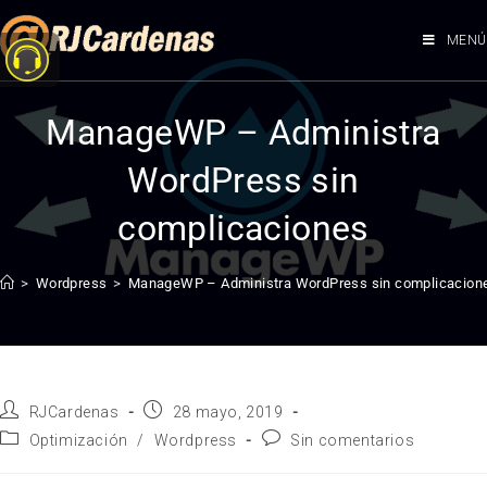
MENÚ
ManageWP – Administra
WordPress sin
complicaciones
>
Wordpress
>
ManageWP – Administra WordPress sin complicacion
RJCardenas
28 mayo, 2019
Optimización
/
Wordpress
Sin comentarios