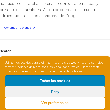
ha puesto en marcha un servicio con caracterísitcas y
prestaciones similares. Ahora podemos tener nuestra
infraestructura en los servidores de Google…
Continuar Leyendo
Search
Utilizamos cookies para optimizar nuestro sitio web y nuestro servicios,
ofrecer funciones de redes sociales y analizar el tráfico. Usted acepta
nuestras cookies si continúa utilizando nuestro sitio web.
Todas las cookies
Mantente al día
Deny
Si los contenidos son de tu interés, suscríbete y te avisaré
de las nuevas publicaciones.
Ver preferencias