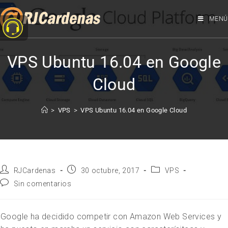
MENÚ
VPS Ubuntu 16.04 en Google
Cloud
>
VPS
>
VPS Ubuntu 16.04 en Google Cloud
RJCardenas
30 octubre, 2017
VPS
Sin comentarios
Google ha decidido competir con Amazon Web Services y