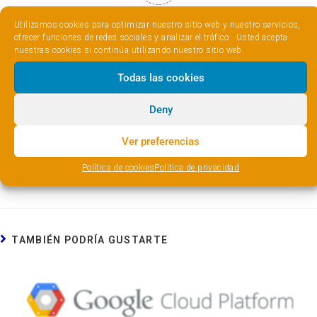
Valoración del artícul
Utilizamos cookies para optimizar nuestro sitio web y nuestro servicios,
o
ofrecer funciones de redes sociales y analizar el tráfico. Usted acepta
nuestras cookies si continúa utilizando nuestro sitio web.
Todas las cookies
ETIQUETAS
:
GOOGLE CLOUD
,
LINUX
,
UBUNTU
,
VPS
Deny
Ver preferencias
Siguiente entrada
Política de cookies
Politica de privacidad
Amazon Web Services
TAMBIÉN PODRÍA GUSTARTE