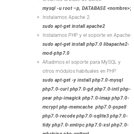
mysql -u root –p, DATABASE
<nombre>;
Instalamos Apache 2:
sudo apt-get install apache2
Instalamos PHP y el soporte en Apache:
sudo apt-get install php7.0 libapache2-
mod-php7.0
Añadimos el soporte para MySQL y
otros módulos habituales en PHP:
sudo apt-get -y install php7.0-mysql
php7.0-curl php7.0-gd php7.0-intl php-
pear php-imagick php7.0-imap php7.0-
mcrypt php-memcache php7.0-pspell
php7.0-recode php7.0-sqlite3 php7.0-
tidy php7.0-xmlrpc php7.0-xsl php7.0-
mbstring php-gettext