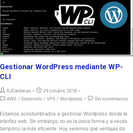
Gestionar WordPress mediante WP-
CLI
RJCardenas
29 octubre, 2018
AWS
/
Desarrollo
/
VPS
/
Wordpress
Sin comentarios
Estamos acostumbrados a gestionar Wordpress desde la
interfaz web. Sin embargo, no es la única forma y a veces
tampoco la más eficiente. Hoy veremos qué ventajas da