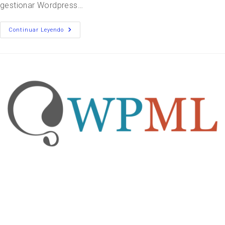
gestionar Wordpress…
Continuar Leyendo
Traducción del contenido con WPML
RJCardenas
13 octubre, 2018
Wordpress
/
WPML
Sin comentarios