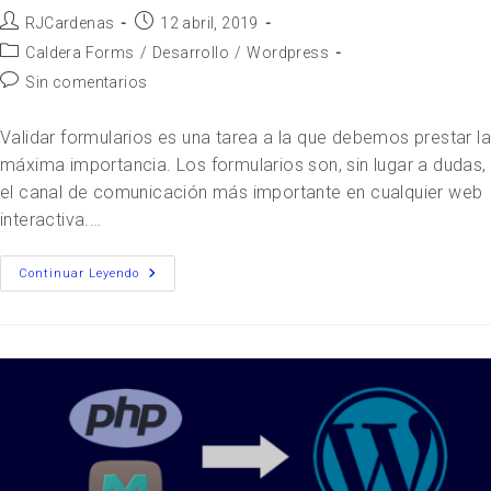
RJCardenas
12 abril, 2019
Caldera Forms
/
Desarrollo
/
Wordpress
Sin comentarios
Validar formularios es una tarea a la que debemos prestar la
máxima importancia. Los formularios son, sin lugar a dudas,
el canal de comunicación más importante en cualquier web
interactiva.…
Continuar Leyendo