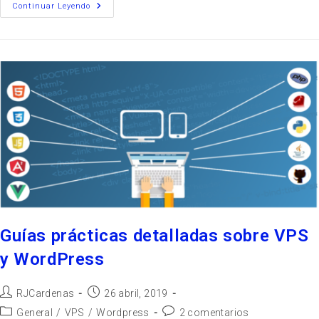
Continuar Leyendo
Guías prácticas detalladas sobre VPS
y WordPress
RJCardenas
26 abril, 2019
General
/
VPS
/
Wordpress
2 comentarios