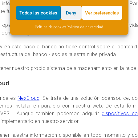
ra información en un servidor gestionado por un tercero. Pa
que funciona de forma similar: un banco.
Todas las cookies
Deny
Ver preferencias
 operaciones, a quien pagamos y quien nos paga. Sin olvid
Política de cookies
Politica de privacidad
so como Google Drive.
y en este caso el banco no tiene control sobre el conteni
estructura del banco - eso es nuestra nube privada.
ener nuestro propio sistema de almacenamiento en la nube
oud
erida es
NexCloud
. Se trata de una solución opensource, c
mos instalar en paralelo con nuestra web. De esta form
 VPS. Aunque tambien podemos adquirir
dispositivos c
mplementarlo en nuestro servidor
 tener nuestra información disponible en todo momento y c