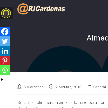
Almac
RJCardenas
2 octubre, 2018
General
Si usas el almacenamiento en la nube para compa