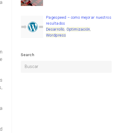
a
Pagespeed – como mejorar nuestros
resultados
Desarrollo
,
Optimización
,
Wordpress
ón
Search
de
s
s,
a
ud