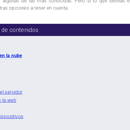
r algunas de las más conocidas. Pero si lo que deseas e
tras opciones a tener en cuenta.
 de contenidos
en la nube
l servidor
e la web
ispositivos