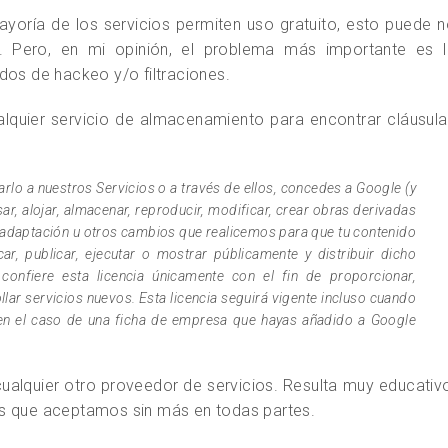
yoría de los servicios permiten uso gratuito, esto puede 
s. Pero, en mi opinión, el problema más importante es l
dos de hackeo y/o filtraciones.
alquier servicio de almacenamiento para encontrar cláusul
viarlo a nuestros Servicios o a través de ellos, concedes a Google (y
ar, alojar, almacenar, reproducir, modificar, crear obras derivadas
la adaptación u otros cambios que realicemos para que tu contenido
r, publicar, ejecutar o mostrar públicamente y distribuir dicho
onfiere esta licencia únicamente con el fin de proporcionar,
lar servicios nuevos. Esta licencia seguirá vigente incluso cuando
 en el caso de una ficha de empresa que hayas añadido a Google
e cualquier otro proveedor de servicios. Resulta muy educativ
es que aceptamos sin más en todas partes.