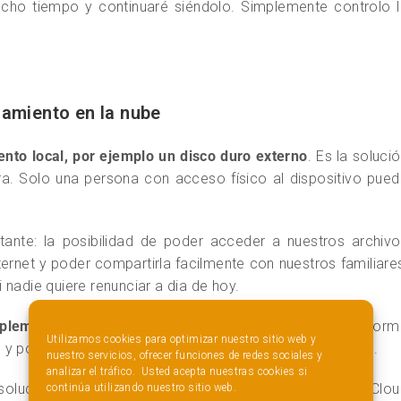
ho tiempo y continuaré siéndolo. Simplemente controlo l
namiento en la nube
ento local, por ejemplo un disco duro externo
. Es la soluci
a. Solo una persona con acceso físico al dispositivo pue
ante: la posibilidad de poder acceder a nuestros archivo
ternet y poder compartirla facilmente con nuestros familiare
nadie quiere renunciar a dia de hoy.
plementar nuestra propia nube privada
. De esta form
Utilizamos cookies para optimizar nuestro sitio web y
y podemos seguir disfrutando de la facilidad de acceso.
nuestro servicios, ofrecer funciones de redes sociales y
analizar el tráfico. Usted acepta nuestras cookies si
solución de este tipo de utilizar Google Drive, Dorpbox, iClo
continúa utilizando nuestro sitio web.